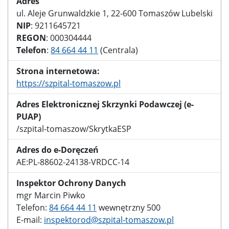
Adres
ul. Aleje Grunwaldzkie 1, 22-600 Tomaszów Lubelski
NIP
: 9211645721
REGON
: 000304444
Telefon
:
84 664 44 11
(Centrala)
Strona internetowa:
https://szpital-tomaszow.pl
Adres Elektronicznej Skrzynki Podawczej (e-
PUAP)
/szpital-tomaszow/SkrytkaESP
Adres do e-Doręczeń
AE:PL-88602-24138-VRDCC-14
Inspektor Ochrony Danych
mgr Marcin Piwko
Telefon:
84 664 44 11
wewnętrzny 500
E-mail:
inspektorod@szpital-tomaszow.pl