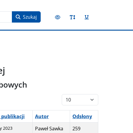
Szukaj
ej
obowych
Pokaż #
 publikacji
Autor
Odsłony
ty 2023
Paweł Sawka
259