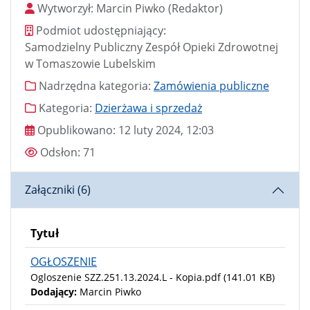
Wytworzył
Wytworzył:
Marcin Piwko
(Redaktor)
Podmiot udostępniający
Podmiot udostępniający:
Samodzielny Publiczny Zespół Opieki Zdrowotnej
w Tomaszowie Lubelskim
Nadrzędna kategoria
Nadrzędna kategoria:
Zamówienia publiczne
Kategoria
Kategoria:
Dzierżawa i sprzedaż
Data publikacji
Opublikowano:
12 luty 2024, 12:03
Odsłony
Odsłon:
71
Załączniki (6)
Tytuł
OGŁOSZENIE
Ogloszenie SZZ.251.13.2024.L - Kopia.pdf
(141.01 KB)
Dodający:
Marcin Piwko