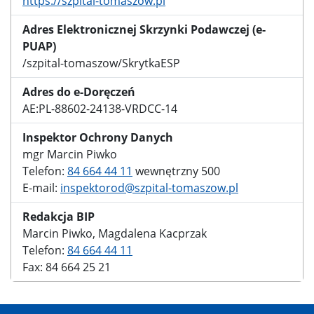
https://szpital-tomaszow.pl
Adres Elektronicznej Skrzynki Podawczej (e-
PUAP)
/szpital-tomaszow/SkrytkaESP
Adres do e-Doręczeń
AE:PL-88602-24138-VRDCC-14
Inspektor Ochrony Danych
mgr Marcin Piwko
Telefon:
84 664 44 11
wewnętrzny 500
E-mail:
inspektorod@szpital-tomaszow.pl
Redakcja BIP
Marcin Piwko, Magdalena Kacprzak
Telefon:
84 664 44 11
Fax: 84 664 25 21