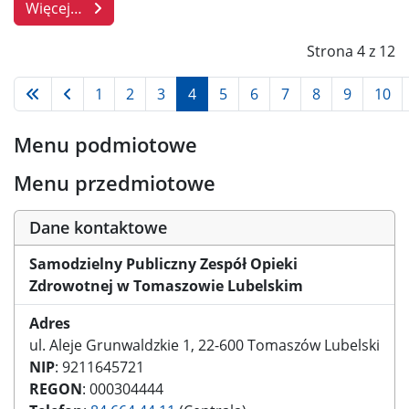
Więcej…
Strona 4 z 12
1
2
3
4
5
6
7
8
9
10
Menu podmiotowe
Menu przedmiotowe
Dane kontaktowe
Samodzielny Publiczny Zespół Opieki
Zdrowotnej w Tomaszowie Lubelskim
Adres
ul. Aleje Grunwaldzkie 1, 22-600 Tomaszów Lubelski
NIP
: 9211645721
REGON
: 000304444