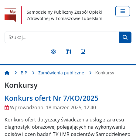
Nawigacja
Treść
Narzędzia dostępności
Samodzielny Publiczny Zespół Opieki
Zdrowotnej w Tomaszowie Lubelskim
Szukaj
BIP
Zamówienia publiczne
Konkursy
Konkursy
Konkurs ofert Nr 7/KO/2025
Wprowadzono:
18 marzec 2025, 12:40
Wprowadzono
Konkurs ofert dotyczący świadczenia usług z zakresu
diagnostyki obrazowej polegających na wykonywaniu
opisów i ocen badań TK i MR pacjentów Samodzielnego