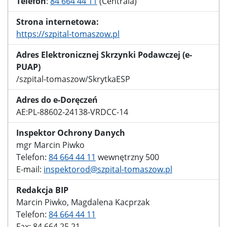
Telefon
:
84 664 44 11
(Centrala)
Strona internetowa:
https://szpital-tomaszow.pl
Adres Elektronicznej Skrzynki Podawczej (e-
PUAP)
/szpital-tomaszow/SkrytkaESP
Adres do e-Doręczeń
AE:PL-88602-24138-VRDCC-14
Inspektor Ochrony Danych
mgr Marcin Piwko
Telefon:
84 664 44 11
wewnętrzny 500
E-mail:
inspektorod@szpital-tomaszow.pl
Redakcja BIP
Marcin Piwko, Magdalena Kacprzak
Telefon:
84 664 44 11
Fax: 84 664 25 21