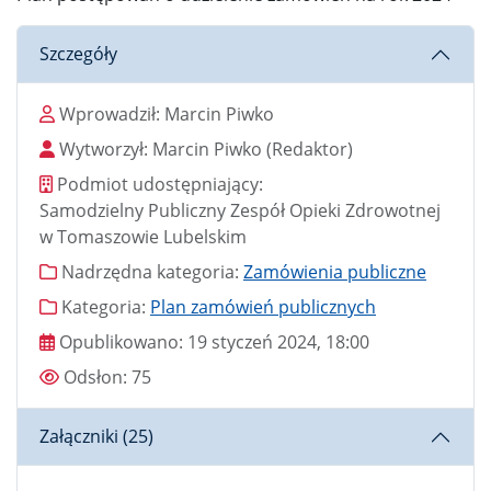
Szczegóły
Wprowadził
Wprowadził:
Marcin Piwko
Wytworzył
Wytworzył:
Marcin Piwko
(Redaktor)
Podmiot udostępniający
Podmiot udostępniający:
Samodzielny Publiczny Zespół Opieki Zdrowotnej
w Tomaszowie Lubelskim
Nadrzędna kategoria
Nadrzędna kategoria:
Zamówienia publiczne
Kategoria
Kategoria:
Plan zamówień publicznych
Data publikacji
Opublikowano:
19 styczeń 2024, 18:00
Odsłony
Odsłon:
75
Załączniki (25)