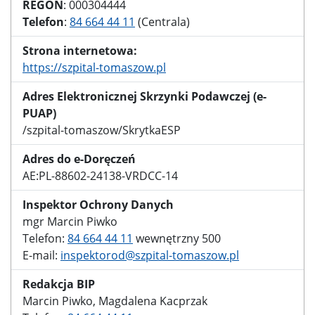
REGON
: 000304444
Telefon
:
84 664 44 11
(Centrala)
Strona internetowa:
https://szpital-tomaszow.pl
Adres Elektronicznej Skrzynki Podawczej (e-
PUAP)
/szpital-tomaszow/SkrytkaESP
Adres do e-Doręczeń
AE:PL-88602-24138-VRDCC-14
Inspektor Ochrony Danych
mgr Marcin Piwko
Telefon:
84 664 44 11
wewnętrzny 500
E-mail:
inspektorod@szpital-tomaszow.pl
Redakcja BIP
Marcin Piwko, Magdalena Kacprzak