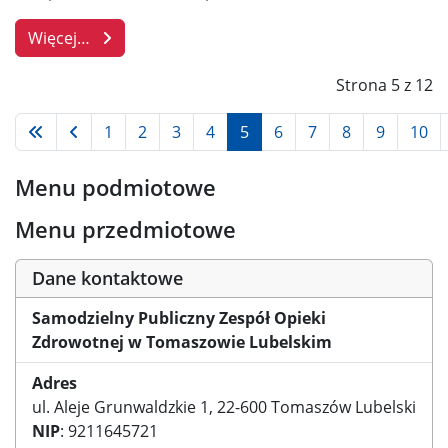
Wprowadzono
Więcej…
Strona 5 z 12
1
2
3
4
5
6
7
8
9
10
Menu podmiotowe
Menu przedmiotowe
Dane kontaktowe
Samodzielny Publiczny Zespół Opieki
Zdrowotnej w Tomaszowie Lubelskim
Adres
ul. Aleje Grunwaldzkie 1, 22-600 Tomaszów Lubelski
NIP
: 9211645721